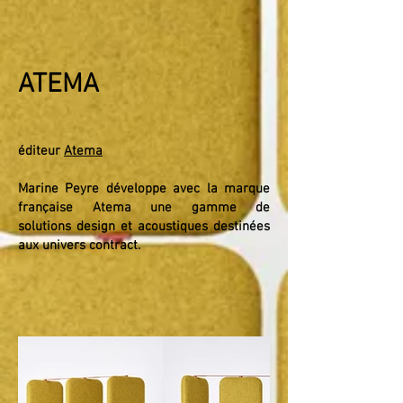
ATEMA
éditeur
Atema
Marine Peyre développe avec
la marque
française Atema une
gamme de
solutions
design et
acoustiques destinées
aux univers
contract.