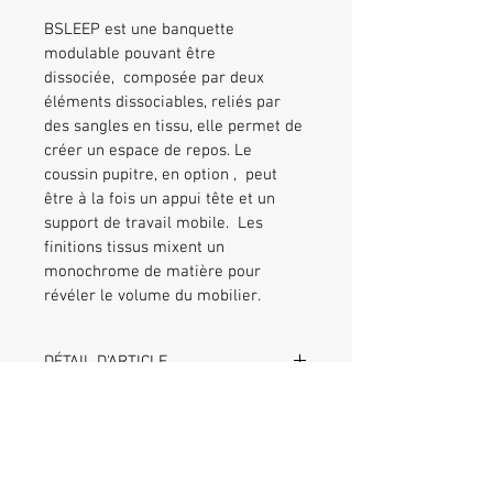
BSLEEP est une banquette 
modulable pouvant être 
dissociée,  composée par deux 
éléments dissociables, reliés par 
des sangles en tissu, elle permet de 
créer un espace de repos. Le 
coussin pupitre, en option ,  peut 
être à la fois un appui tête et un 
support de travail mobile.  Les 
finitions tissus mixent un 
monochrome de matière pour 
révéler le volume du mobilier.
DÉTAIL D'ARTICLE
POLITIQUE D'ÉCHANGE ET DE
intérieur mousse haute résilience
REMBOURSEMENT
tissu éco-conçu Bond Gabriel®
sangle tissu
En cas d'erreur de livraison, le 