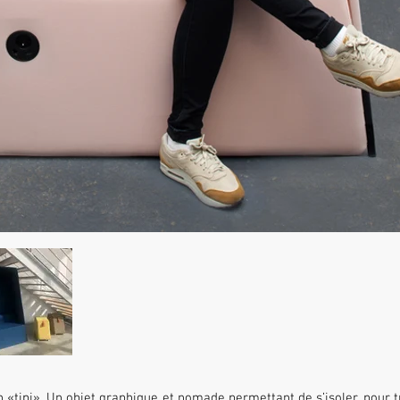
’un «tipi». Un objet graphique et nomade permettant de s’isoler, pour t